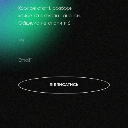
Корисні статті, розбори
кейсів та актуальні анонси.
Обіцяємо не спамити :)
ПІДПИСАТИСЬ