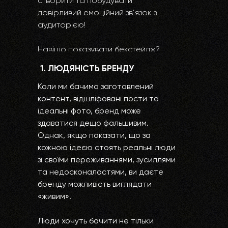
створити та побудувати
довірливий емоційний зв’язок з
аудиторією!
Навіщо показувати бекстейдж?
1. ЛЮДЯНІСТЬ БРЕНДУ
Коли ми бачимо заготовлений
контент, відшліфовані пости та
ідеальні фото, бренд може
здаватися дещо фальшивим.
Однак, якщо показати, що за
кожною ідеєю стоять реальні люди
зі своїми переживаннями, зусиллями
та недосконалостями, ви даєте
бренду можливість виглядати
«живим».
Люди хочуть бачити не тільки