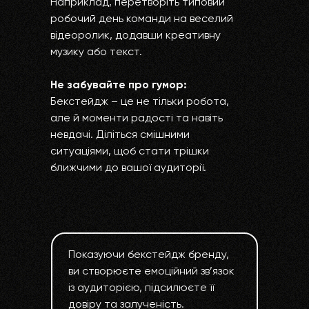
Наприклад, перетворіть типовий
робочий день команди на веселий
відеоролик, додавши креативну
музику або текст.
Не забувайте про гумор:
Бекстейдж – це не тільки робота,
але й моменти радості та навіть
невдачі. Діліться смішними
ситуаціями, щоб стати трішки
ближчими до вашої аудиторії.
Показуючи бекстейдж бренду,
ви створюєте емоційний зв’язок
із аудиторією, підсилюєте її
довіру та залученість.