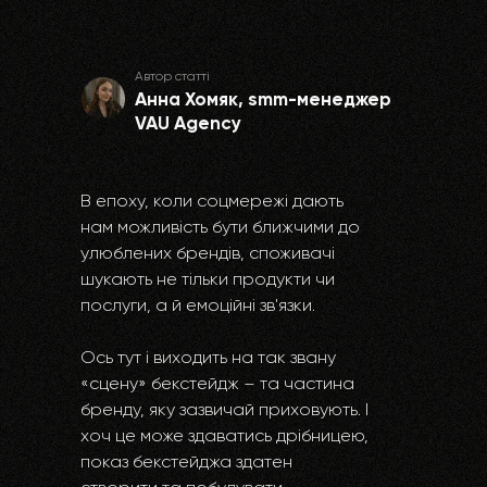
Автор статті
Анна Хомяк, smm-менеджер
VAU Agency
В епоху, коли соцмережі дають
нам можливість бути ближчими до
улюблених брендів, споживачі
шукають не тільки продукти чи
послуги, а й емоційні зв'язки.
Ось тут і виходить на так звану
«сцену» бекстейдж – та частина
бренду, яку зазвичай приховують. І
хоч це може здаватись дрібницею,
показ бекстейджа здатен