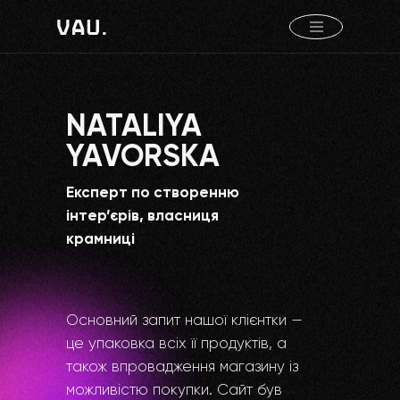
Сайти
»
Кейси
»
Nataliya Yavorska
NATALIYA
YAVORSKA
Експерт по створенню
інтер’єрів, власниця
крамниці
Основний запит нашої клієнтки —
це упаковка всіх її продуктів, а
також впровадження магазину із
можливістю покупки. Сайт був