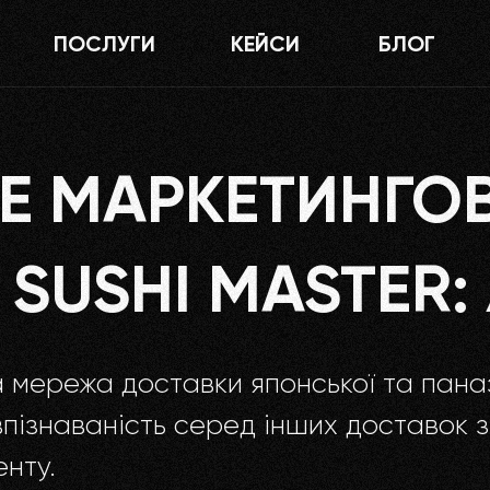
ПОСЛУГИ
КЕЙСИ
БЛОГ
е рішення для мережі Sushi Master: як це було
Е МАРКЕТИНГОВ
 SUSHI MASTER:
 мережа доставки японської та паназі
пізнаваність серед інших доставок 
нту.