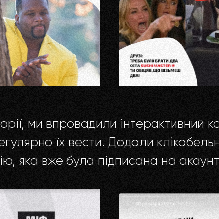
орії, ми впровадили інтерактивний ко
регулярно їх вести. Додали клікабель
ю, яка вже була підписана на акаунт