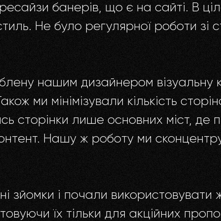
есайзи банерів, що є на сайті. В ці
стиль. Не було регулярної роботи зі 
блену нашим дизайнером візуальну к
кож ми мінімізували кількість сторін
 сторінки лише основних міст, де п
онтент. Нашу ж роботу ми сконцентру
ні зйомки і почали використовувати ж
стовуючи їх тільки для акційних про