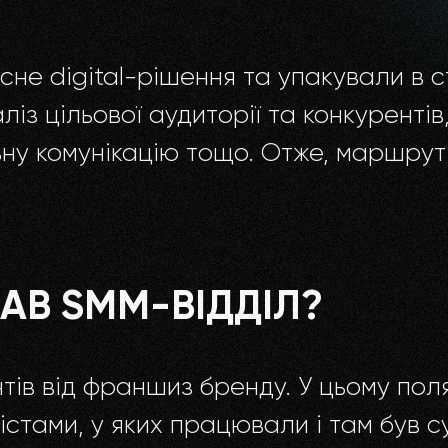
не digital-рішення та упакували в с
із цільової аудиторії та конкурентів
ну комунікацію тощо. Отже, маршрут 
АВ SMM-ВІДДІЛ?
нтів від франшиз бренду. У цьому пол
стами, у яких працювали і там був су