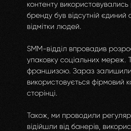
контенту використовувались р
бренду був відсутній єдиний 
відмітки людей.
SMM-відділ впровадив розро
упаковку соціальних мереж. Та
франшизою. Зараз залишились
використовується фірмовий к
сторінці.
Також, ми проводили регуляр
відійшли від банерів, викори