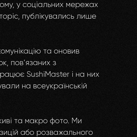
лому, у соціальних мережах
сторіс, публікувались лише
омунікацію та оновив
ок, пов‘язаних з
рацює SushiMaster і на них
вали на всеукраїнській
иві та макро фото. Ми
позицій або розважального