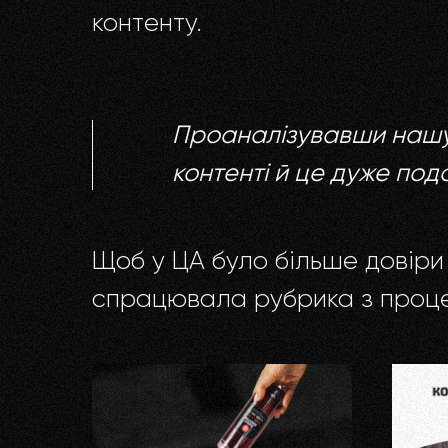
контенту.
Проаналізувавши нашу 
контенті й це дуже под
Щоб у ЦА було більше довіри
спрацювала рубрика з проце