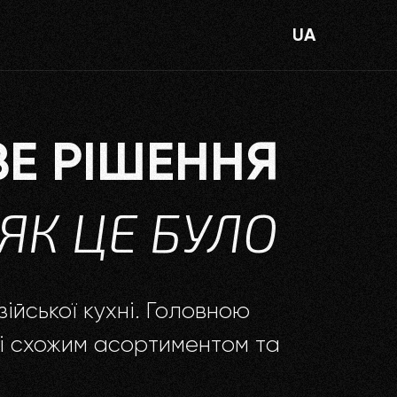
UA
Е РІШЕННЯ
ЯК ЦЕ БУЛО
йської кухні. ‎Головною
зі схожим асортиментом та