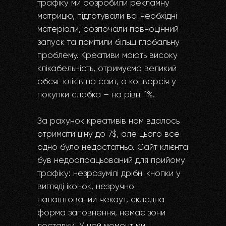
трафіку ми розробили рекламну
матрицю, підготували всі необхідні
матеріали, розпочали повноцінний
запуск та помітили більш глобальну
проблему. Креативи мають високу
клікабельність, отримуємо великий
обсяг кліків на сайт, а конверсія у
покупки слабка – на рівні 1%.
За рахунок креативів нам вдалось
отримати ціну до 7$, але цього все
одно було недостатньо. Сайт клієнта
був недоопрацьований для прийому
трафіку: незрозумілі дрібні кнопки у
вигляді іконок, незручно
налаштований чекаут, складна
форма заповнення, немає зони