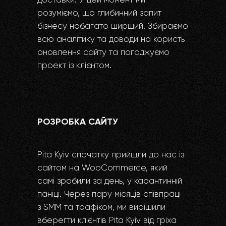
доставки. У цей момент ми
розуміємо, що глибинний запит
бізнесу набагато ширший. Збираємо
всю аналітику та доводи на користь
оновлення сайту та погоджуємо
проект із клієнтом.
РОЗРОБКА САЙТУ
Pita Kyiv спочатку прийшли до нас із
сайтом на WooCommerce, який
самі зробили за день, у карантинній
паніці. Через пару місяців співпраці
з SMM та трафіком, ми вирішили
вберегти клієнтів Pita Kyiv від гріха