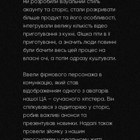
ми розробили візуальний стиль
акаунту та сторіс, стали розкривати
більше продукт та його особливості,
інтегрували велику кількість відео
приготування з кухні. Фішка піти в її
приготуванні, а значить люди повинні
були бачити весь цей процес на
власні очі, а потім одразу куштувати.
Ввели фірмового персонажа в
комунікацію, який став
відображенням одного з аватарів
нашої ЦА – сучасного хіпстера. Він
спілкувався з аудиторією у сторіс,
робив важливі анонси та
презентував новинки. Надалі також
провели зйомку з нашим
персонажем у реальному житті.