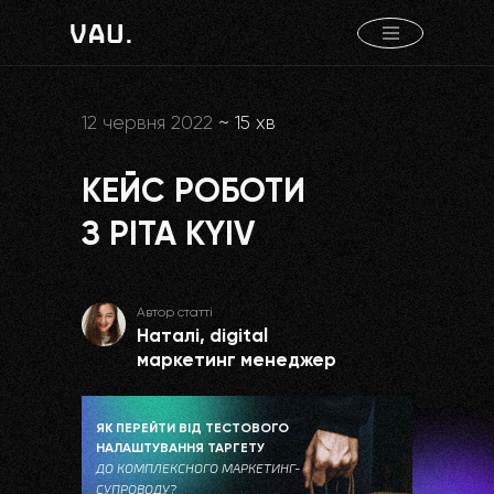
Головна
»
Блог
»
Кейс роботи з Pita Kyiv
12 червня 2022
~ 15 хв
КЕЙС РОБОТИ
З PITA KYIV
Автор статті
Наталі, digital
маркетинг менеджер
ЯК ПЕРЕЙТИ ВІД ТЕСТОВОГО
НАЛАШТУВАННЯ ТАРГЕТУ
ДО КОМПЛЕКСНОГО МАРКЕТИНГ-
СУПРОВОДУ?