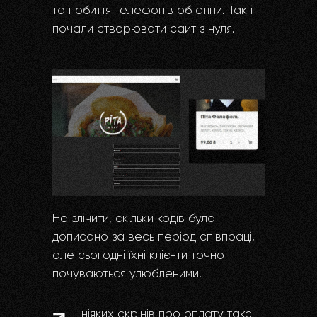
та побиття телефонів об стіни. Так і
почали створювати сайт з нуля.
Не злічити, скільки кодів було
дописано за весь період співпраці,
але сьогодні їхні клієнти точно
почуваються улюбленими.
ніяких скрінів про оплату таксі