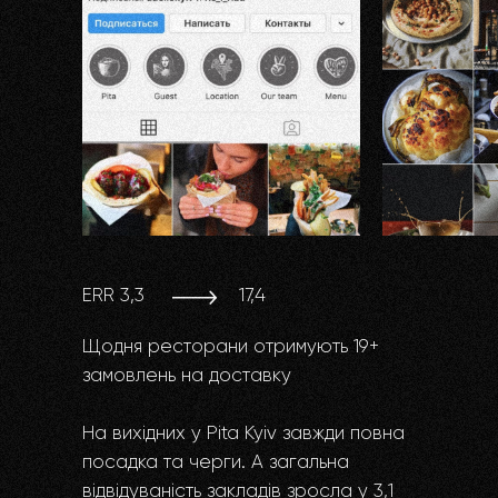
ERR 3,3
17,4
Щодня ресторани отримують 19+
замовлень на доставку
На вихідних у Pita Kyiv завжди повна
посадка та черги. А загальна
відвідуваність закладів зросла у 3,1