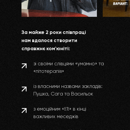
За майже 2 роки співпраці
нам вдалося створити
справжнє ком'юніті:
зі своїми слівцями «умамно» та
«пітотерапія»
із власними назвами закладів:
Пушка, Сага та Васильок
з емоційним «!!1!‎» в кінці
важливих меседжів