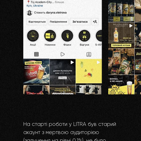
На старті роботи у LITRA був старий
акаунт з мертвою аудиторією
(залучення на рівні 0,1%), не було